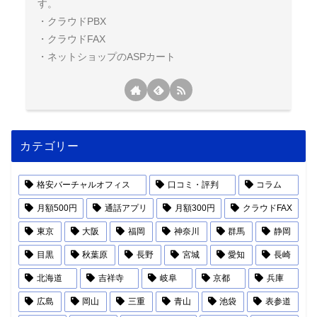
す。
・クラウドPBX
・クラウドFAX
・ネットショップのASPカート
カテゴリー
格安バーチャルオフィス
口コミ・評判
コラム
月額500円
通話アプリ
月額300円
クラウドFAX
東京
大阪
福岡
神奈川
群馬
静岡
目黒
秋葉原
長野
宮城
愛知
長崎
北海道
吉祥寺
岐阜
京都
兵庫
広島
岡山
三重
青山
池袋
表参道