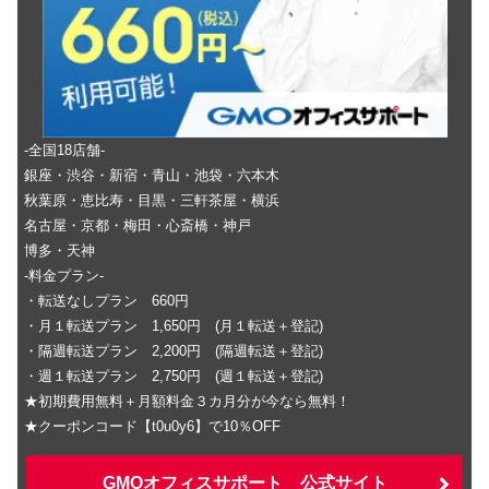
-全国18店舗-
銀座・渋谷・新宿・青山・池袋・六本木
秋葉原・恵比寿・目黒・三軒茶屋・横浜
名古屋・京都・梅田・心斎橋・神戸
博多・天神
-料金プラン-
・転送なしプラン 660円
・月１転送プラン 1,650円 (月１転送＋登記)
・隔週転送プラン 2,200円 (隔週転送＋登記)
・週１転送プラン 2,750円 (週１転送＋登記)
★初期費用無料＋月額料金３カ月分が今なら無料！
★クーポンコード【t0u0y6】で10％OFF
GMOオフィスサポート 公式サイト