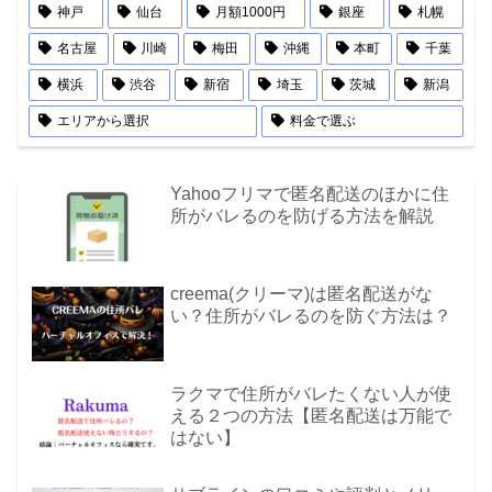
神戸
仙台
月額1000円
銀座
札幌
名古屋
川崎
梅田
沖縄
本町
千葉
横浜
渋谷
新宿
埼玉
茨城
新潟
エリアから選択
料金で選ぶ
Yahooフリマで匿名配送のほかに住
所がバレるのを防げる方法を解説
creema(クリーマ)は匿名配送がな
い？住所がバレるのを防ぐ方法は？
ラクマで住所がバレたくない人が使
える２つの方法【匿名配送は万能で
はない】