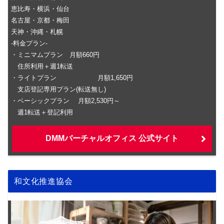
恵比寿・横浜・仙台
名古屋・京都・梅田
天神・沖縄・札幌
-料金プラン-
・ミニマムプラン 月額660円
住所利用＋週1転送
・ライトプラン 月額1,650円
支店登記専用プラン(転送無し)
・ベーシックプラン 月額2,530円～
週1転送＋登記利用
DMMバーチャルオフィス 公式サイト
和文化推進協会