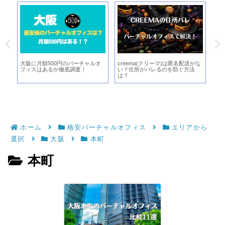
オ
大阪に月額500円のバーチャルオ
creema(クリーマ)は匿名配送がな
マ
解
フィスはあるか徹底調査！
い？住所がバレるのを防ぐ方法
使
は？
ホーム
格安バーチャルオフィス
エリアから
選択
大阪
本町
本町