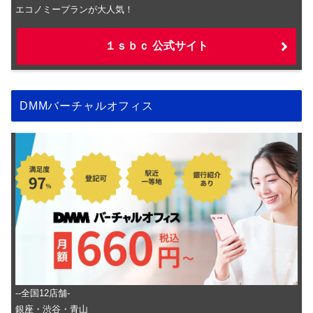
エコノミープランが大人気！
１ｓｂｃ 公式サイト
DMMバーチャルオフィス
‐-全国12店舗-
銀座・渋谷・青山