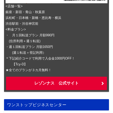
<店舗一覧>
銀座・新宿・青山・秋葉原
浜松町・日本橋・新橋・恵比寿・横浜
渋谷駅前・渋谷神宮前
<料金プラン>
・ 月１回転送プラン 月額990円
(住所利用＋週１転送)
・週１回転送プラン 月額1650円
(週１転送＋登記利用）
＊下記紹介コードで利用で入会金1000円OFF！
【Tcy-D】
★全てのプランが３カ月無料！
レゾンナス 公式サイト
ワンストップビジネスセンター