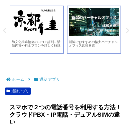
プ
和文化推進協会の口コミ評判～活
新潟でおすすめの格安バーチャル
千
動内容や料金プランを詳しく解説
オフィス比較９選
較８
可
ホーム
通話アプリ
通話アプリ
スマホで２つの電話番号を利用する方法！
クラウドPBX・IP電話・デュアルSIMの違
い