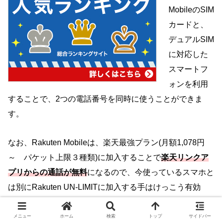
MobileのSIM
カードと、
デュアルSIM
に対応した
スマートフ
ォンを利用
することで、2つの電話番号を同時に使うことができま
す。
なお
、
Rakuten Mobileは、楽天最強プラン(月額1,078円
～ パケット上限３種類)に加入することで
楽天リンクア
プリからの通話が無料
になるので、今使っているスマホと
は別にRakuten UN-LIMITに加入する手はけっこう有効
で、筆者も利用しています。
メニュー
ホーム
検索
トップ
サイドバー