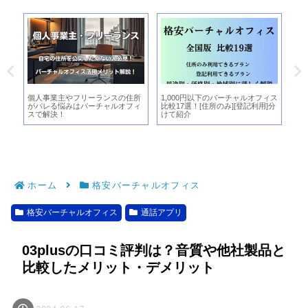
ル
個人事業主やフリーランスの住所
1,000円以下のバーチャルオフィス
レ
がバレる悩みはバーチャルオフィ
比較17選！[住所のみ][登記利用]分
を
スで解決！
けて紹介
ホーム
格安バーチャルオフィス
格安バーチャルオフィス
通話アプリ
03plusの口コミ評判は？音質や他社製品と
比較したメリット・デメリット