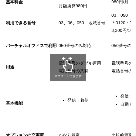
基本料金
980円/月
月額換算980円
03、050
利用できる番号
03、06、050、地域番号
＊0120・08
3,300円/1番
バーチャルオフィスで利用
050番号のみ対応
050番号の
電話番号のダブル運用
電話番号の
用途
電話番号の共有
電話番号の
スクロールできます
発信・
発信・着信
基本機能
自動ア
オプションの充実度
かなり豊富
比較的豊富