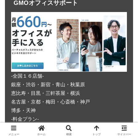
GMOオフィスサポート
-全国１６店舗-
銀座・渋谷・新宿・青山・秋葉原
恵比寿・目黒・三軒茶屋・横浜
名古屋・京都・梅田・心斎橋・神戸
博多・天神
-料金プラン-
・転送なしプラン 660円
メニュー
ホーム
検索
トップ
サイドバー
・月１転送プラン 1,650円 (月１転送＋登記)