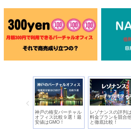
を利用した開業
神戸の格安バーチャル
レゾナンスの評判
方と電子申請
オフィス比較９選！最
料金プランを競合
安値はGMO！
と徹底比較！