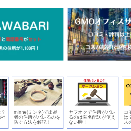
は？
minne(ミンネ)で出品
ヤフオクで住所がバレ
コ
他社
者の住所がバレるのを
るのは匿名配送が使え
は
防ぐ方法を解説！
ない時！
ス
検