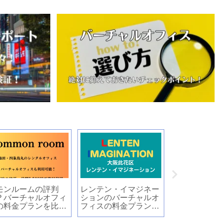
モンルームの評判
レンテン・イマジネー
Ogyaa’sの
？バーチャルオフィ
ションのバーチャルオ
オフィスの料
の料金プランを比較
フィスの料金プランと
と評判を紹介
討！
口コミ・評判