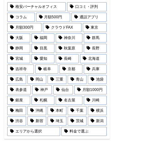
格安バーチャルオフィス
口コミ・評判
コラム
月額500円
通話アプリ
月額300円
クラウドFAX
東京
大阪
福岡
神奈川
群馬
静岡
目黒
秋葉原
長野
宮城
愛知
長崎
北海道
吉祥寺
岐阜
京都
兵庫
広島
岡山
三重
青山
池袋
表参道
神戸
仙台
月額1000円
銀座
札幌
名古屋
川崎
梅田
沖縄
本町
千葉
横浜
渋谷
新宿
埼玉
茨城
新潟
エリアから選択
料金で選ぶ