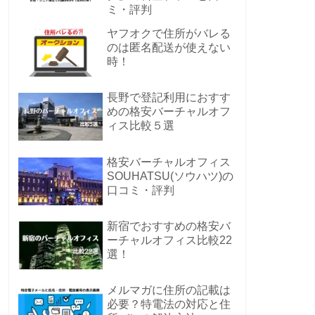
ミ・評判
ヤフオクで住所がバレる
のは匿名配送が使えない
時！
長野で登記利用におすす
めの格安バーチャルオフ
ィス比較５選
格安バーチャルオフィス
SOUHATSU(ソウハツ)の
口コミ・評判
新宿でおすすめの格安バ
ーチャルオフィス比較22
選！
メルマガに住所の記載は
必要？特電法の対応と住