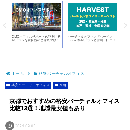
ル
GMOオフィスサポートの評判！料
バーチャルオフィス『ハーベス
吉
記
金プランを競合他社と徹底比較！
ト』の料金プランと評判・口コミ
ル
ホーム
格安バーチャルオフィス
格安バーチャルオフィス
京都
京都でおすすめの格安バーチャルオフィス
比較13選！地域最安値もあり
2024.09.03