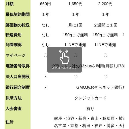
月額
660円
1,650円
2,200円
最低契約期間
１年
１年
１年
郵便物の転送
なし
月に1回
２週間に１回
転送費用
なし
150gまで無料
150gまで無料
15
到着確認
なし
LINEで通知
LINEで通知
L
マイページ
〇
〇
〇
電話番号取得
グラントン社の03plusを利用(月額1,078円
スクロールできます
法人口座開設
×
〇
〇
銀行紹介制度
×
GMOあおぞらネット銀行を
決済方法
クレジットカード
入会審査
有り
銀座・渋谷・新宿・青山・秋葉原・横浜
住所
名古屋・京都・梅田・神戸・博多・天神