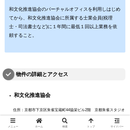
和文化推進協会のバーチャルオフィスを利用しはじめ
てから、和文化推進協会に所属する士業会員(税理
士・司法書士など)に１年間に最低１回以上業務を依
頼すること。
物件の詳細とアクセス
和文化推進協会
住所：京都市下京区朱雀宝蔵町44協栄ビル2階 京都朱雀スタジオ
物件：協栄ビル RC(鉄筋コンクリート) 地上4階
メニュー
ホーム
検索
トップ
サイドバー