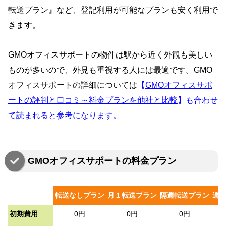
転送プラン』など、登記利用が可能なプランも安く利用で
きます。
GMOオフィスサポートの物件は駅から近く外観も美しい
ものが多いので、外見も重視する人には最適です。GMO
オフィスサポートの詳細については
【
GMOオフィスサポ
ートの評判と口コミ～料金プランを他社と比較
】も合わせ
て読まれると参考になります。
GMOオフィスサポートの料金プラン
転送なしプラン
月１転送プラン
隔週転送プラン
週
初期費用
0円
0円
0円