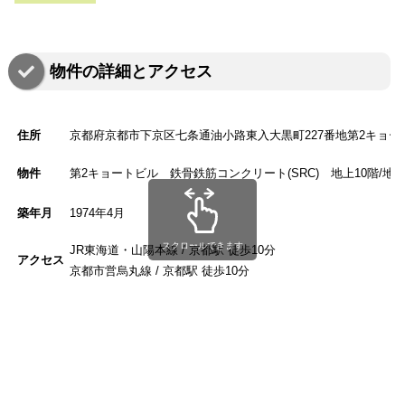
物件の詳細とアクセス
住所
京都府京都市下京区七条通油小路東入大黒町227番地第2キョート
物件
第2キョートビル 鉄骨鉄筋コンクリート(SRC) 地上10階/地下
築年月
1974年4月
スクロールできます
JR東海道・山陽本線 / 京都駅 徒歩10分
アクセス
京都市営烏丸線 / 京都駅 徒歩10分