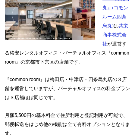
丸』(コモン
ルーム四条
烏丸)
は
共栄
商事株式会
社
が運営す
る格安レンタルオフィス・バーチャルオフィス『common
room』の京都市下京区の店舗です。
『common room』は梅田店・中津店・四条烏丸店の３店
舗を運営していますが、バーチャルオフィスの料金プラン
は３店舗ほぼ同じです。
月額5,500円の基本料金で住所利用と登記利用が可能で、
郵便転送をはじめ他の機能は全て有料オプションとなりま
す。