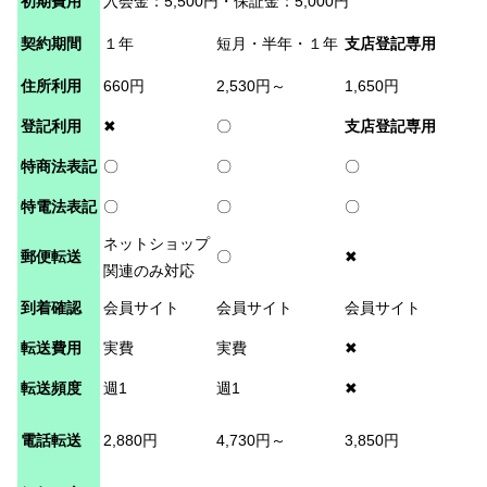
初期費用
入会金：5,500円・保証金：5,000円
契約期間
１年
短月・半年・１年
支店登記専用
住所利用
660円
2,530円～
1,650円
登記利用
✖
〇
支店登記専用
特商法表記
〇
〇
〇
特電法表記
〇
〇
〇
ネットショップ
郵便転送
〇
✖
関連のみ対応
到着確認
会員サイト
会員サイト
会員サイト
転送費用
実費
実費
✖
転送頻度
週1
週1
✖
電話転送
2,880円
4,730円～
3,850円